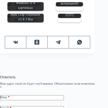
Обновление
Windows 11 в
активацией)
Windows 11
картинках
Dev Build
Bulk Crap Uninstaller
22572
v5.8.3 Rus
Ответить
Ваш адрес email не будет опубликован.
Обязательные поля помечены
*
Имя
*
Email
*