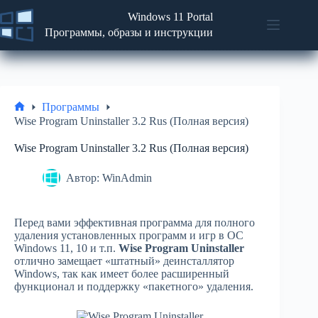
Перейти
Windows 11 Portal
к
содержимому
Программы, образы и инструкции
Новости
No
Программы
results
Статьи
и
Программы
советы
Главная
Wise Program Uninstaller 3.2 Rus (Полная версия)
ISO
Wise Program Uninstaller 3.2 Rus (Полная версия)
образы
Автор:
WinAdmin
Перед вами эффективная программа для полного
удаления установленных программ и игр в ОС
Windows 11, 10 и т.п.
Wise Program Uninstaller
отлично замещает «штатный» деинсталлятор
Windows, так как имеет более расширенный
функционал и поддержку «пакетного» удаления.