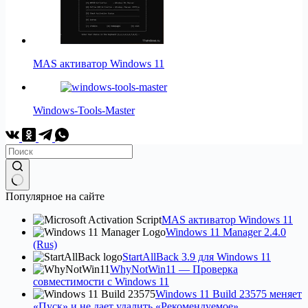
MAS активатор Windows 11
Windows-Tools-Master
No
Популярное на сайте
results
MAS активатор Windows 11
Windows 11 Manager 2.4.0
(Rus)
StartAllBack 3.9 для Windows 11
WhyNotWin11 — Проверка
совместимости с Windows 11
Windows 11 Build 23575 меняет
«Пуск» и не дает удалить «Рекомендуемое»