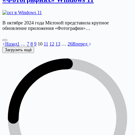
В октябре 2024 года Microsoft представила крупное
обновление приложения «Фотографии»…
Назад
1
…
7
8
9
10
11
12
13
…
26
Вперед
Загрузить ещё