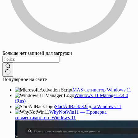
Больше нет записей для загрузки
No
Популярное на сайте
results
MAS активатор Windows 11
Windows 11 Manager 2.4.0
(Rus)
StartAllBack 3.9 для Windows 11
WhyNotWin11 — Проверка
совместимости с Windows 11