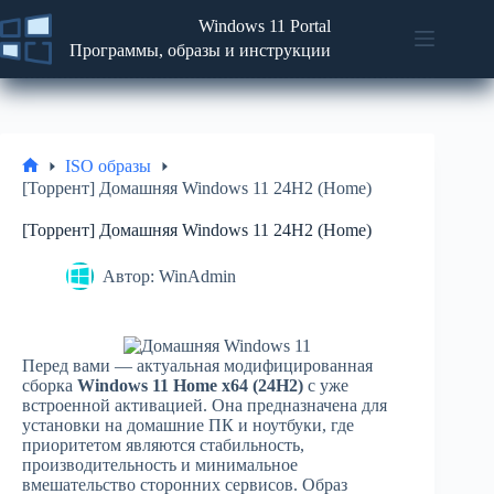
Перейти
Windows 11 Portal
к
содержимому
Программы, образы и инструкции
Новости
No
Программы
results
Статьи
и
ISO образы
советы
Главная
[Торрент] Домашняя Windows 11 24H2 (Home)
ISO
[Торрент] Домашняя Windows 11 24H2 (Home)
образы
Автор:
WinAdmin
Перед вами — актуальная модифицированная
сборка
Windows 11 Home x64 (24H2)
с уже
встроенной активацией. Она предназначена для
установки на домашние ПК и ноутбуки, где
приоритетом являются стабильность,
производительность и минимальное
вмешательство сторонних сервисов. Образ