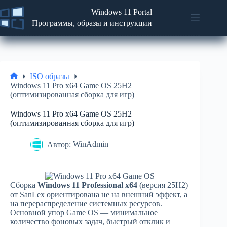
Перейти
Windows 11 Portal
к
содержимому
Программы, образы и инструкции
Новости
No
Программы
results
Статьи
и
ISO образы
советы
Главная
Windows 11 Pro x64 Game OS 25H2
(оптимизированная сборка для игр)
ISO
образы
Windows 11 Pro x64 Game OS 25H2
(оптимизированная сборка для игр)
Автор:
WinAdmin
Сборка
Windows 11 Professional x64
(версия 25H2)
от SanLex ориентирована не на внешний эффект, а
на перераспределение системных ресурсов.
Основной упор Game OS — минимальное
количество фоновых задач, быстрый отклик и