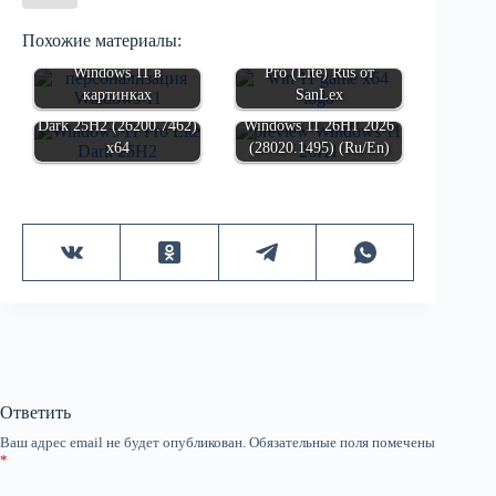
Похожие материалы:
Игровая Windows 11
Windows 11 в
Pro (Lite) Rus от
картинках
SanLex
Windows 11 Pro Lite
Dark 25H2 (26200.7462)
Windows 11 26H1 2026
x64
(28020.1495) (Ru/En)
Ответить
Ваш адрес email не будет опубликован.
Обязательные поля помечены
*