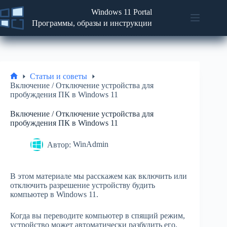
Перейти
Windows 11 Portal
к
содержимому
Программы, образы и инструкции
Новости
No
Программы
results
Статьи
и
Статьи и советы
советы
Главная
Включение / Отключение устройства для
пробуждения ПК в Windows 11
ISO
образы
Включение / Отключение устройства для
пробуждения ПК в Windows 11
Автор:
WinAdmin
В этом материале мы расскажем как включить или
отключить разрешение устройству будить
компьютер в Windows 11.
Когда вы переводите компьютер в спящий режим,
устройство может автоматически разбудить его,