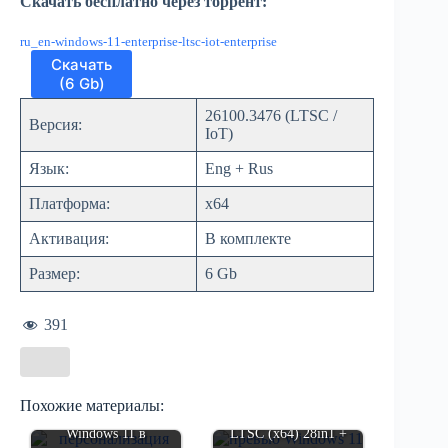
Скачать бесплатно через торрент:
ru_en-windows-11-enterprise-ltsc-iot-enterprise
Скачать
(6 Gb)
26100.3476 (LTSC /
Версия:
IoT)
Язык:
Eng + Rus
Платформа:
x64
Активация:
В комплекте
Размер:
6 Gb
391
Похожие материалы:
Windows 11 24H2 +
Windows 11 в
LTSC (x64) 28in1 +
Windows 11