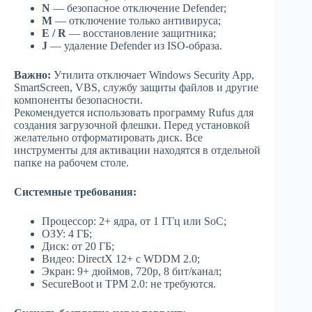
N
— безопасное отключение Defender;
M
— отключение только антивируса;
E / R
— восстановление защитника;
J
— удаление Defender из ISO-образа.
Важно:
Утилита отключает Windows Security App,
SmartScreen, VBS, службу защиты файлов и другие
компоненты безопасности.
Рекомендуется использовать программу Rufus для
создания загрузочной флешки. Перед установкой
желательно отформатировать диск. Все
инструменты для активации находятся в отдельной
папке на рабочем столе.
Системные требования:
Процессор: 2+ ядра, от 1 ГГц или SoC;
ОЗУ: 4 ГБ;
Диск: от 20 ГБ;
Видео: DirectX 12+ с WDDM 2.0;
Экран: 9+ дюймов, 720p, 8 бит/канал;
SecureBoot и TPM 2.0: не требуются.