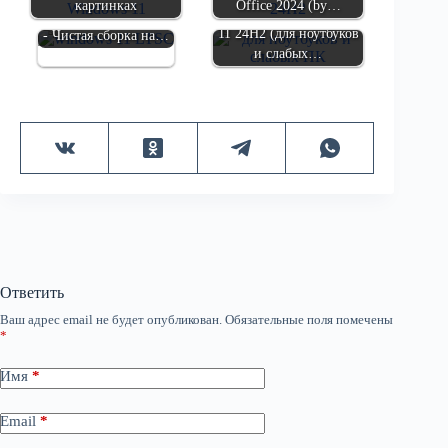
картинках
Office 2024 (by…
Легкий образ Windows
Enterprise LTSC 2024
11 24H2 (для ноутбуков
- Чистая сборка на…
и слабых…
Ответить
Ваш адрес email не будет опубликован.
Обязательные поля помечены
*
Имя
*
Email
*