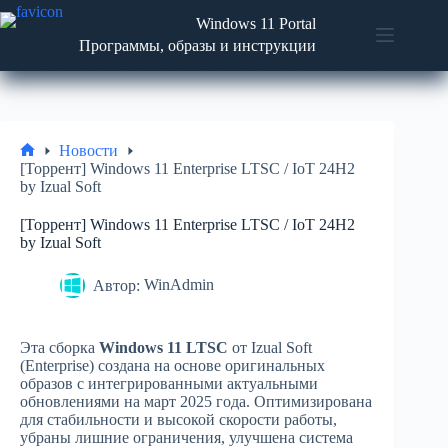
Перейти
Windows 11 Portal
к
содержимому
Программы, образы и инструкции
Новости
No
Программы
results
Статьи
и
Новости
советы
Главная
[Торрент] Windows 11 Enterprise LTSC / IoT 24H2
by Izual Soft
ISO
образы
[Торрент] Windows 11 Enterprise LTSC / IoT 24H2
by Izual Soft
Автор:
WinAdmin
Эта сборка
Windows 11 LTSC
от Izual Soft
(Enterprise) создана на основе оригинальных
образов с интегрированными актуальными
обновлениями на март 2025 года. Оптимизирована
для стабильности и высокой скорости работы,
убраны лишние ограничения, улучшена система