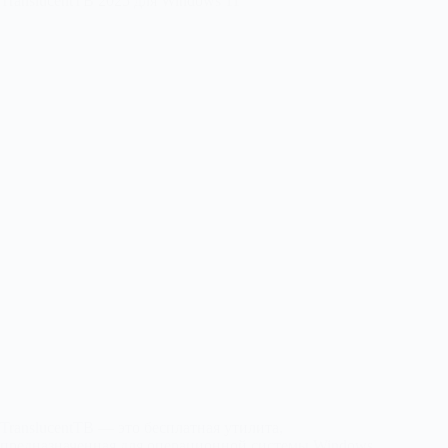
TranslucentTB 2025 для Windows 11
TranslucentTB — это бесплатная утилита,
предназначенная для операционной системы Windows…